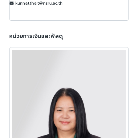
kunnattha.t@nsru.ac.th
หน่วยการเงินและพัสดุ