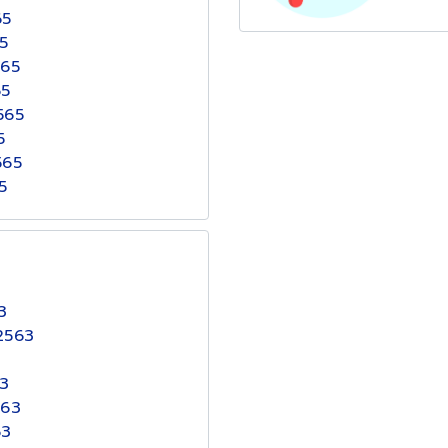
65
5
65
65
565
5
565
5
3
2563
3
63
563
63