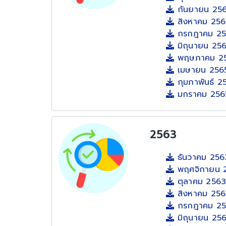
กันยายน 25
สิงหาคม 256
กรกฎาคม 25
มิถุนายน 25
พฤษภาคม 2
เมษายน 256
กุมภาพันธ์ 2
มกราคม 256
2563
ธันวาคม 256
พฤศจิกายน 
ตุลาคม 256
สิงหาคม 25
กรกฎาคม 2
มิถุนายน 25