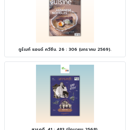
กูร์เมท์ แอนด์ ควีซีน. 26 : 306 (มกราคม 2569).
สารคดี. 41 : 483 (มิถุนายน 2568).