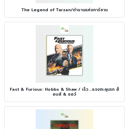
The Legend of Tarzan/ตำนานแห่งทาร์ซาน
Fast & Furious: Hobbs & Shaw / เร็ว...แรงทะลุนรก ฮ็
อบส์ & ชอว์