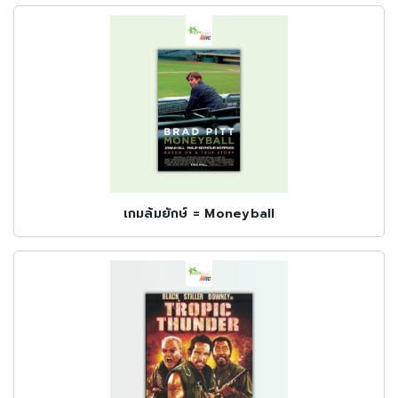
เกมล้มยักษ์ = Moneyball