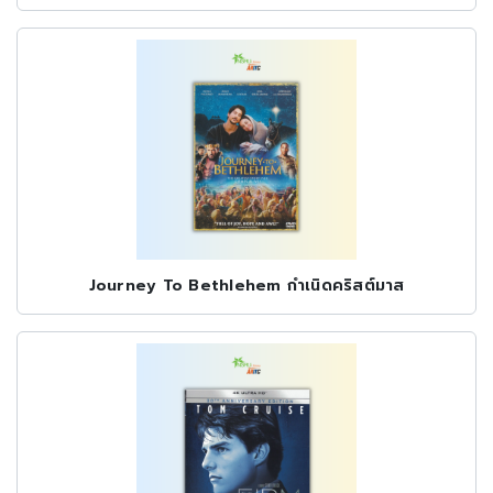
Journey To Bethlehem กำเนิดคริสต์มาส